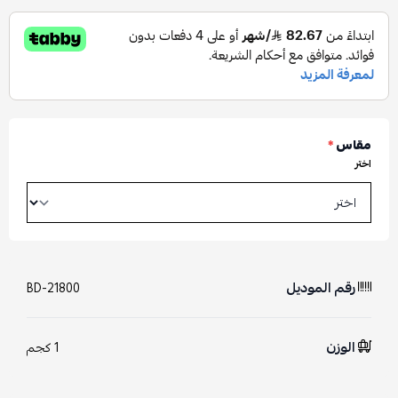
مقاس
*
اختر
رقم الموديل
BD-21800
الوزن
1 كجم