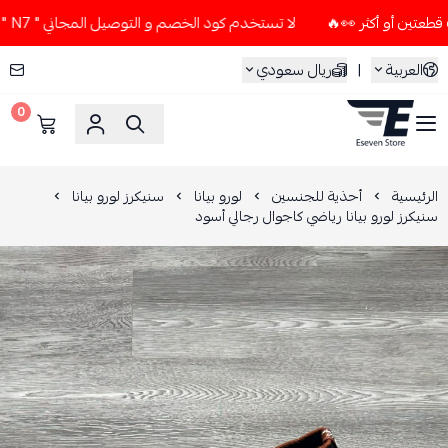
لا تستخدم كود الخصم و التوصيل المجاني " N7 " إلا إذا طلبت قطعتين أو أكثر 👀🔥
العربية
|
ريال سعودي
0
ESEVEN STORE
الرئيسية
أحذية للجنسين
لورو بيانا
سنيكرز لورو بيانا
سنيكرز لورو بيانا رياضي كاجوال رجالي أسود