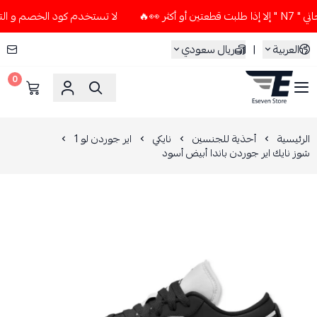
🔥
لا تستخدم كود الخصم و التوصيل المجاني " N7 " إلا إذا طل
العربية
|
ريال سعودي
0
ESEVEN STORE
الرئيسية
أحذية للجنسين
نايكي
اير جوردن لو 1
شوز نايك اير جوردن باندا أبيض أسود