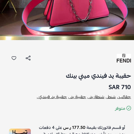
حقيبة يد فيندي ميني بينك
710 SAR
حقائب ,
شنط ,
شنطة يد ,
حقيبة يد ,
حقيبة يد فيندي ,
متوفر
أو قسم فاتورتك بقيمة
177.50 ر.س
على
4
دفعات