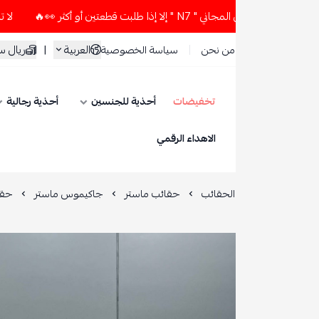
كثر 👀🔥
لا تستخدم كود الخصم و التوصيل المجاني " N7 " إلا 
العربية
|
ريال سعودي
من نحن
سياسة الخصوصية
تخفيضات
أحذية للجنسين
أحذية رجالية
أحذية نسائية
ESEVE
الاهداء الرقمي
الحقائب
حقائب ماستر
جاكيموس ماستر
حقيبة يد جاكيموس بيلا