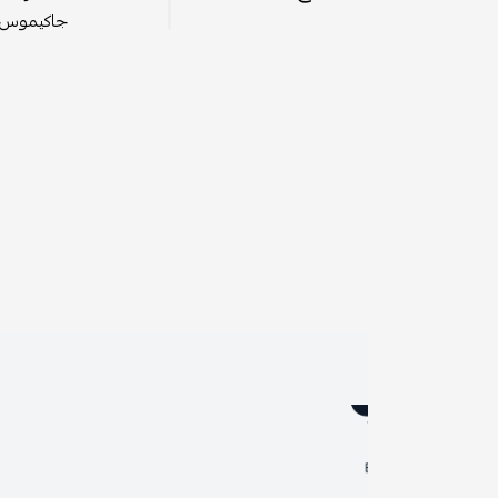
جاكيموس هي خيار رائع للأشخا
رو
ال