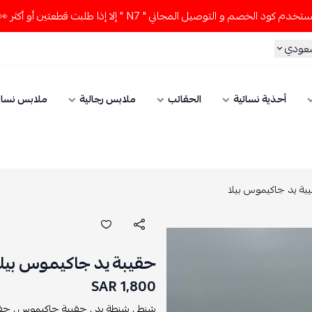
إذا طلبت قطعتين أو أكثر 👀🔥
لا تستخدم كود الخصم و التوصيل 
الحقائب
ملابس رجالية
ملابس نسائي
الإكسسوار
حقيبة يد جاكيموس بيلا
1,800 SAR
شنط ,
شنطة يد ,
حقيبة جاكيموس ,
حقائب ,
حقيبة يد ,