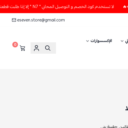
المجاني " N7 " إلا إذا طلبت قطعتين أو أكثر 👀🔥
لا تستخدم 
eseven.store@gmail.com
ات
0