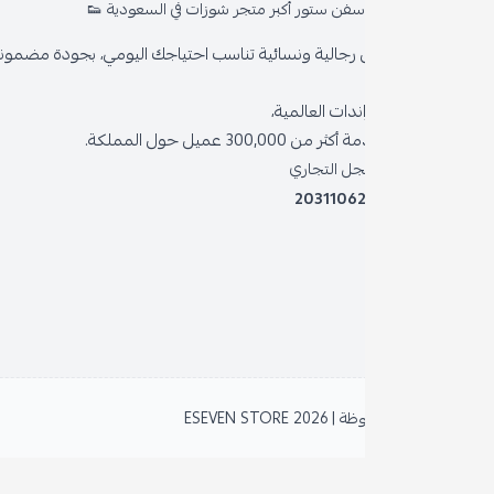
سفن ستور أكبر متجر شوزات في السعودية 👟
من
رجالية ونسائية تناسب احتياجك اليومي، بجودة مضمونة وأناقة دائمة
سي
ندات العالمية،
سي
300, عميل حول المملكة.
ال
جل التجاري
2031106
خد
بر
نظ
| 2026
ESEVEN STORE