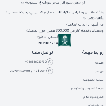
اي سفن ستور أكبر متجر شوزات في السعودية 👟
يقدّم ملابس رجالية ونسائية تناسب احتياجك اليومي، بجودة مضمونة
وأناقة دائمة ✨
من أشهر البراندات العالمية،
وسعداء بخدمة أكثر من 300,000 عميل حول المملكة.
السجل التجاري
2031106284
روابط مهمة
تواصل معنا
+966566229730
المدونة
eseven.store@gmail.com
من نحن
سياسة الخصوصية
سياسة الاستبدال والاسترجاع
الشروط والاحكام
خدمة دفع تمارا