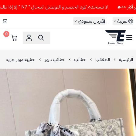
لا تستخدم كود الخصم و التوصيل المجاني " N7 " إلا إذا طلبت قطعتين أو أكثر 👀🔥
العربية
|
ريال سعودي
0
ESEVEN STORE
الرئيسية
الحقائب
حقائب
حقائب ديور
حقيبة ديور جريه