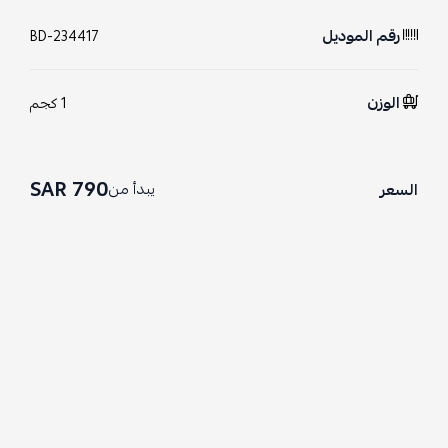
رقم الموديل
BD-234417
الوزن
1 كجم
790 SAR
يبدأ من
السعر