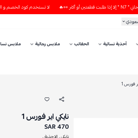
لا تستخدم كود الخصم و التوصيل المجاني " N7 " إلا إذا طلبت ق
سعودي
أحذية نسائية
الحقائب
ملابس رجالية
ملابس نسائ
ير فورس 1
نايكي اير فورس 1
470 SAR
نايكي ,
الاحذية ,