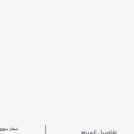
شعار سووش،
تفاصيل المنتج