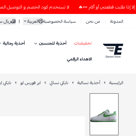
لا تستخدم كود الخصم و التوصيل المجاني " N7 " إلا إذا طلبت قطعتين أو أكثر 👀🔥
العربية
|
ريال 
المدونة
من نحن
سياسة الخصوصية
تخفيضات
أحذية للجنسين
أحذية رجالية
ESEVEN STORE
الاهداء الرقمي
الرئيسية
أحذية نسائية
نايكي نسائي
اير فورس لو
نايكي ا