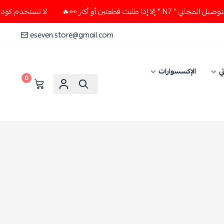
طعتين أو أكثر 👀🔥
لا تستخدم كود الخصم و التوصيل المجاني "
eseven.store@gmail.com
ي
الإكسسوارات
0