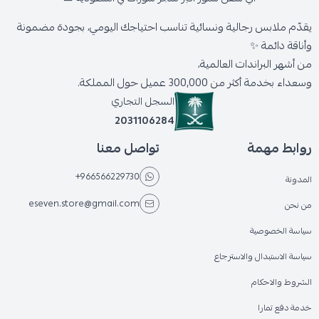
يقدّم ملابس رجالية ونسائية تناسب احتياجك اليومي، بجودة مضمونة
وأناقة دائمة ✨
من أشهر البراندات العالمية،
وسعداء بخدمة أكثر من 300,000 عميل حول المملكة.
السجل التجاري
2031106284
روابط مهمة
تواصل معنا
+966566229730
المدونة
eseven.store@gmail.com
من نحن
سياسة الخصوصية
سياسة الاستبدال والاسترجاع
الشروط والاحكام
خدمة دفع تمارا