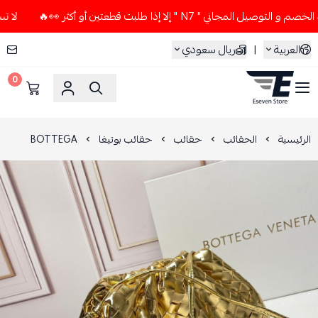
لمجاني " N7 " إلا إذا طلبت قطعتين أو أكثر 👀🔥
لا تستخدم كو
العربية
|
ريال سعودي
0
ESEVEN STORE
الرئيسية
الحقائب
حقائب
حقائب بوتيغا
BOTTEGA