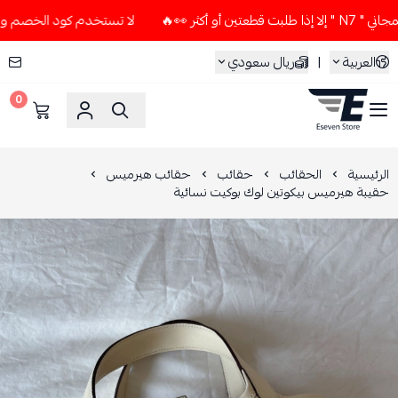
ر 👀🔥
لا تستخدم كود الخصم و التوصيل المجاني " N7 " إلا إذا
العربية
|
ريال سعودي
0
ESEVEN STORE
الرئيسية
الحقائب
حقائب
حقائب هيرميس
حقيبة هيرميس بيكوتين لوك بوكيت نسائية