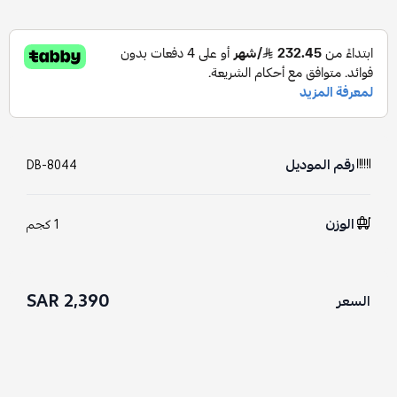
رقم الموديل
DB-8044
الوزن
1 كجم
2,390 SAR
السعر