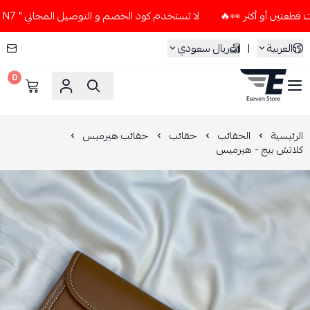
لا تستخدم كود الخصم و التوصيل المجاني " N7 " إلا إذا طلبت قطعتين أو أكثر 👀🔥
العربية
|
ريال سعودي
0
ESEVEN STORE
الرئيسية
الحقائب
حقائب
حقائب هيرميس
كلاتش بيج - هيرميس