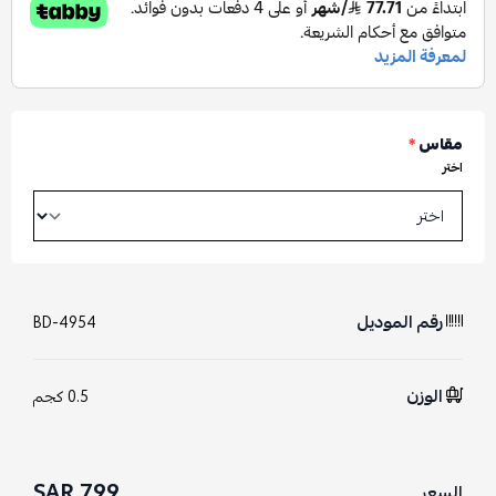
مقاس
*
اختر
رقم الموديل
BD-4954
الوزن
0.5 كجم
799 SAR
السعر