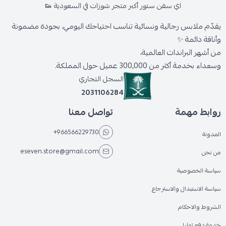
اي سفن ستور أكبر متجر شوزات في السعودية 👟
يقدّم ملابس رجالية ونسائية تناسب احتياجك اليومي، بجودة مضمونة
وأناقة دائمة ✨
من أشهر البراندات العالمية،
وسعداء بخدمة أكثر من 300,000 عميل حول المملكة.
السجل التجاري
2031106284
روابط مهمة
تواصل معنا
+966566229730
المدونة
eseven.store@gmail.com
من نحن
سياسة الخصوصية
سياسة الاستبدال والاسترجاع
الشروط والاحكام
خدمة دفع تمارا