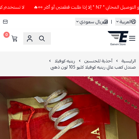
إذا طلبت قطعتين أو أكثر 👀🔥
لا تستخدم كود الخصم و التوصيل 
العربية
|
ريال سعودي
0
ESEVEN STORE
الرئيسية
أحذية للجنسين
رينيه كوفيلا
صندل كعب عالي رينيه كوفيلا كليو 105 لون ذهبي