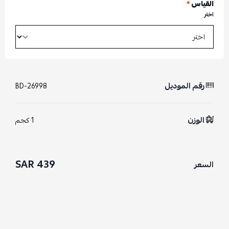
القياس
*
اختر
رقم الموديل
BD-26998
الوزن
1 كجم
439 SAR
السعر