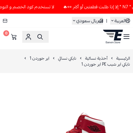
لا تستخدم كود الخصم و التوصيل المجاني " N7 " إلا إذا طلبت 
العربية
|
ريال سعودي
0
ESEVEN STORE
الرئيسية
أحذية نسائية
نايكي نسائي
اير جوردن 1
نايكي اير شيب PE اير جوردن 1