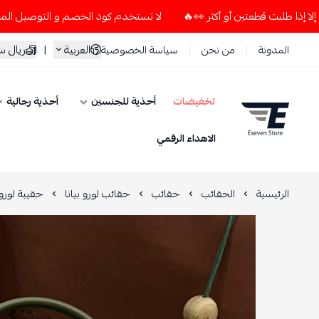
لا تستخدم كود الخصم و التوصيل المجاني " N7 " إلا إذا طلبت قطعتين أو أكثر 👀🔥
العربية
|
ريال 
المدونة
من نحن
سياسة الخصوصية
تخفيضات
أحذية للجنسين
أحذية رجالية
ESEVEN STORE
الاهداء الرقمي
الرئيسية
الحقائب
حقائب
حقائب لورو بيانا
حقيبة لورو 