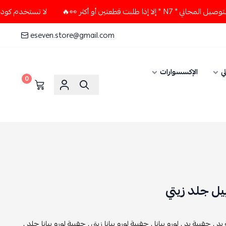
عتين أو أكثر 👀🔥
لا تستخدم كود الخصم و التوصيل المجاني " 
eseven.store@gmail.com
ي
الإكسسوارات
0
بيل جلد زيتي
يد ,
حقيبة يد ,
لورو بيانا ,
حقيبة لورو بيانا زيتي ,
حقيبة لورو بيانا جلد ,