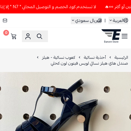
لا تستخدم كود الخصم و التوصيل المجاني " N7 " إلا إذا طلبت قطعتين أو أكثر 👀🔥
العربية
|
ريال سعودي
0
ESEVEN STORE
الرئيسية
أحذية نسائية
كعوب نسائية - هيلز
صندل هاي هيلز نسائي لويس فيتون لون كحلي