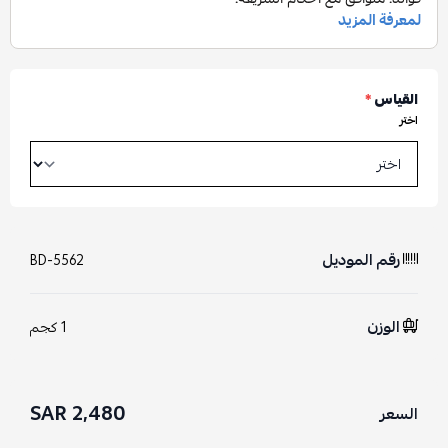
القياس
*
اختر
رقم الموديل
BD-5562
الوزن
1 كجم
2,480 SAR
السعر