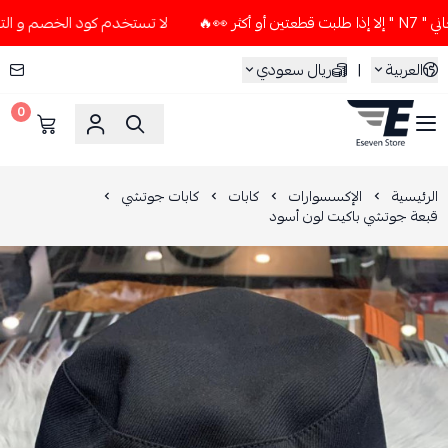
لا تستخدم كود الخصم و التوصيل المجاني " N7 " إلا إذا طلبت 
العربية
|
ريال سعودي
0
ESEVEN STORE
الرئيسية
الإكسسوارات
كابات
كابات جوتشي
قبعة جوتشي باكيت لون أسود