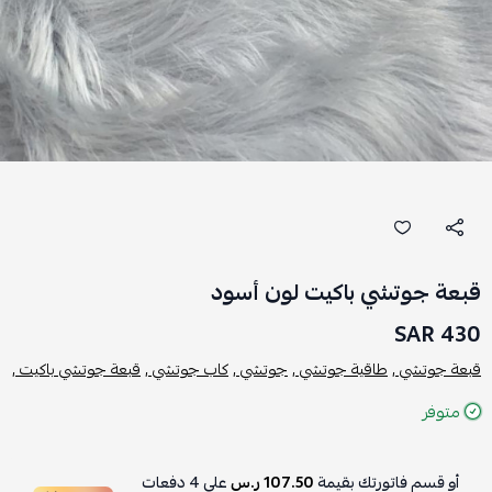
قبعة جوتشي باكيت لون أسود
430 SAR
قبعة جوتشي ,
طاقية جوتشي ,
جوتشي ,
كاب جوتشي ,
قبعة جوتشي باكيت ,
متوفر
أو قسم فاتورتك بقيمة
107.50 ر.س
على
4
دفعات