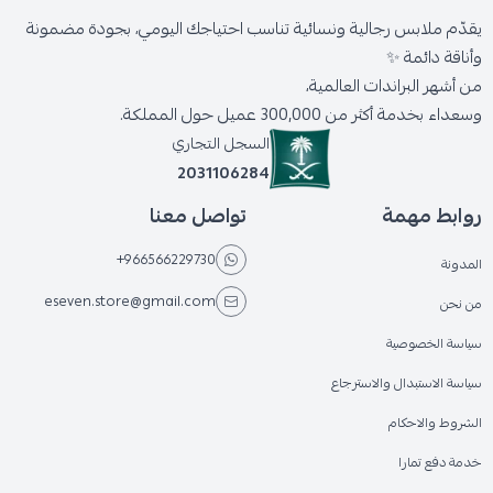
يقدّم ملابس رجالية ونسائية تناسب احتياجك اليومي، بجودة مضمونة
وأناقة دائمة ✨
من أشهر البراندات العالمية،
وسعداء بخدمة أكثر من 300,000 عميل حول المملكة.
السجل التجاري
2031106284
روابط مهمة
تواصل معنا
+966566229730
المدونة
eseven.store@gmail.com
من نحن
سياسة الخصوصية
سياسة الاستبدال والاسترجاع
الشروط والاحكام
خدمة دفع تمارا