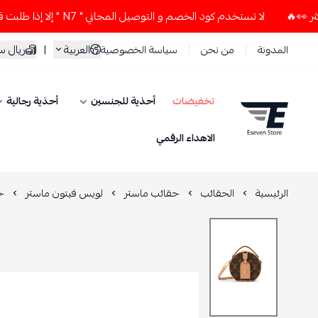
لا تستخدم كود الخصم و التوصيل المجاني " N7 " إلا إذا طلبت قطعتين أو أكثر 👀🔥
العربية
|
ريال 
المدونة
من نحن
سياسة الخصوصية
تخفيضات
أحذية للجنسين
أحذية رجالية
ESEVEN STORE
الاهداء الرقمي
الرئيسية
الحقائب
حقائب ماستر
لويس فيتون ماستر
ح