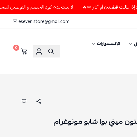
لا تستخدم كود الخصم و التوصيل المجاني " N7 " إلا إذا طلبت قطعتين أو أكثر 👀🔥
eseven.store@gmail.com
ي
الإكسسوارات
0
ون ميني بوا شابو مونوغرام