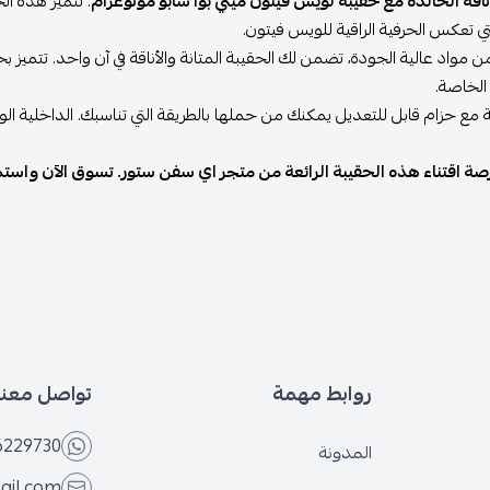
اقة الخالدة مع حقيبة لويس فيتون ميني بوا شابو مونوغرام
. تتميز هذه ال
لتي تعكس الحرفية الراقية للويس فيتون.
مواد عالية الجودة، تضمن لك الحقيبة المتانة والأناقة في آن واحد. تتميز بحج
الخاصة.
بة مع حزام قابل للتعديل يمكنك من حملها بالطريقة التي تناسبك. الداخلية ا
صة اقتناء هذه الحقيبة الرائعة من متجر اي سفن ستور. تسوق الآن واستمتع
روابط مهمة
تواصل معنا
6229730
المدونة
ail.com