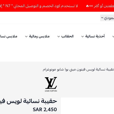
لا تستخدم كود الخصم و التوصيل المجاني " N7 " إلا إذا طلبت قطعتين أو أكثر 👀🔥
سعودي
أحذية نسائية
الحقائب
ملابس رجالية
ملابس نسائ
قيبة نسائية لويس فيتون ميني بوا شابو مونوغرام
حقيبة نسائية لويس فيت
2,450 SAR