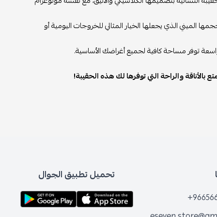
حقيبة النسائية بتصميمها الكلاسيكي والأنيق، مع نقشة مونوغرام
مها الميني الذي يجعلها الخيار المثالي للخروجات اليومية أو
لواسعة توفر مساحة كافية لجميع أغراضك الأساسية.
 بالأناقة والراحة التي توفرها لك هذه الحقيبة!
تحميل تطبيق الجوال
+96656
eseven.store@gm