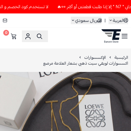
🔥
لا تستخدم كود الخصم و التوصيل المجاني " N7 " إلا إذا طلب
العربية
|
ريال سعودي
0
ESEVEN STORE
الرئيسية
الإكسسوارات
اكسسوارات لويفي سيت ذهبي بشعار العلامة مرصع