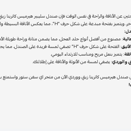
ن عن الأناقة والراحة في نفس الوقت فإن صندل سليبير هيرميس كاترينا زيتي و
عة على شكل حرف “H”، مما يعكس الأناقة البسيطة والفاخرة التي تعتبرها هيرميس.
: مصنوع من أفضل أنواع جلد العجل، مما يضمن متانة وراحة طويلة الأمد.
: الفتحة على شكل حرف “H” تضفي لمسة فريدة على الصندل، مما يجعله قطعة أساسية في خزانة ملابسك.
 يتميز بنعل مريح ومناسب للارتداء اليومي.
الوردي
: يضفي لمسة من الأنوثة والأناقة على إطلالتك.
هيرميس كاترينا زيتي ووردي الآن من متجر اي سفن ستور واستمتع بالأناقة