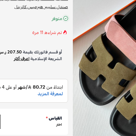
صندل سليبير هيرميس كاترينا ,
متوفر
تم شراءه
11
مرة
أو قسم فاتورتك بقيمة
207.50 ر.س
على
الشريعة الإسلامية
اعرف أكثر
القياس
*
اختر