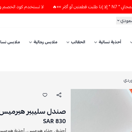
لا تستخدم كود الخصم و التوصيل المجاني " N7 " إلا إذا طلبت قطعتين
ي
أحذية نسائية
الحقائب
ملابس رجالية
ملابس نسائي
صندل سليبير هيرميس كاتر
830 SAR
أحذية ,
حذاء هيرميس ,
أحذية هيرميس ,
سل