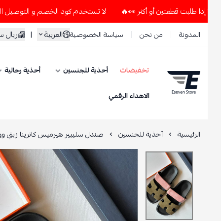
لا تستخدم كود الخصم و التوصيل المجاني " N7 " إلا إذا طلبت قطعتين أو أكثر 👀🔥
العربية
|
ريال سعود
المدونة
من نحن
سياسة الخصوصية
تخفيضات
أحذية للجنسين
أحذية رجالية
ESEVEN STORE
الاهداء الرقمي
الرئيسية
أحذية للجنسين
صندل سليبير هيرميس كاترينا زيتي ووردي