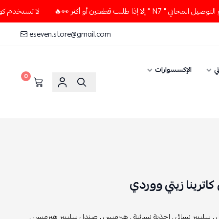
 أو أكثر 👀🔥
لا تستخدم كود الخصم و التوصيل المجاني " N7 "
eseven.store@gmail.com
الإكسسوارات
0
ينا زيتي ووردي
يبير نسائي ,
احذية نسائية ,
هيرميس ,
صندل سليبير هيرميس ,