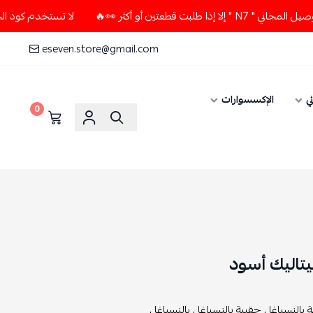
 أو أكثر 👀🔥
لا تستخدم كود الخصم و التوصيل المجاني " N7 "
eseven.store@gmail.com
ي
الإكسسوارات
0
يتاليك أسود
بالنسياغا ,
حقيبة بالنسياغا ,
بالنسياغا ,