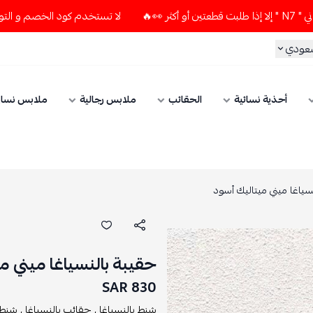
لا تستخدم كود الخصم و التوصيل المجاني " N7 " إلا إذا طلبت قطعتين
سعودي
أحذية نسائية
الحقائب
ملابس رجالية
ملابس نسائ
سياغا ميني ميتاليك أسود
حقيبة بالنسياغا ميني م
830 SAR
شنط بالنسياغا ,
حقائب بالنسياغا ,
شنطة 