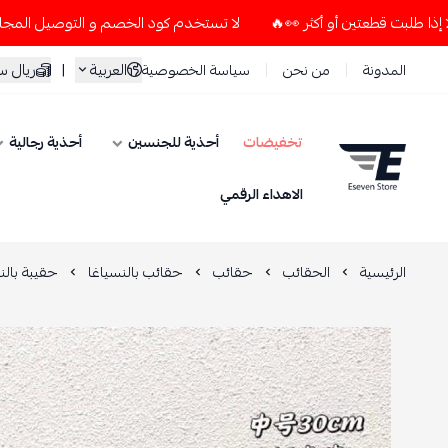
لا تستخدم كود الخصم و التوصيل المجاني " N7 " إلا إذا طلبت قطعتين أو أكثر 👀🔥
العربية
|
ريال 
المدونة
من نحن
سياسة الخصوصية
تخفيضات
أحذية للجنسين
أحذية رجالية
ESEVEN STORE
الاهداء الرقمي
الرئيسية
الحقائب
حقائب
حقائب بالنسياغا
حقيبة بالن