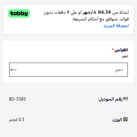
القياس
*
اختر
رقم الموديل
BD-5585
الوزن
0.5 كجم