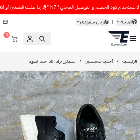
خدم كود الخصم و التوصيل المجاني " N7 " إلا إذا طلبت قطعتين أو أكثر 👀🔥
العربية
|
ريال سعودي
0
ESEVEN STORE
الرئيسية
أحذية للجنسين
سنيكرز برادا نابا جلد اسود