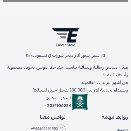
اي سفن ستور أكبر متجر شوزات في السعودية 👟
يقدّم ملابس رجالية ونسائية تناسب احتياجك اليومي، بجودة مضمونة
وأناقة دائمة ✨
من أشهر البراندات العالمية،
وسعداء بخدمة أكثر من 300,000 عميل حول المملكة.
السجل التجاري
2031106284
روابط مهمة
تواصل معنا
+966566229730
المدونة