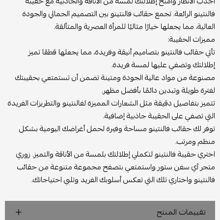
اجذب الأنظار وامنح إطلالتك لمسة من الأناقة والجاذبية مع حقيبة
فالنتينو الرائعة. تجمع حقائب فالنتينو بين التصميم الجمالي والجودة
العالية، مما يجعلها خيارًا مثاليًا للمرأة العصرية والمتألقة.
مميزات الحقيبة:
تأتي حقائب فالنتينو بتصاميم أنيقة وفريدة، مما يجعلها قطعًا تميز
إطلالتك وتضفي عليها لمسة فريدة.
مصنوعة من مواد عالية الجودة ومتينة تضمن أن تستمتعي بحقيبتك
لفترة طويلة وتبدين دائمًا بأفضل مظهر.
تتميز بتفاصيل دقيقة مثل الشعارات المميزة لفالنتينو والتطريزات الفريدة
التي تضفي على الحقيبة جاذبية إضافية.
توفر لك حقائب فالنتينو مساحة وفيرة لحمل أغراضك اليومية بشكل
منظم ومرتب.
اختري حقيبة فالنتينو لتكملي إطلالتك بلمسة من الأناقة والتميز. زوري
متجر آي سفن ستور واستمتعي بتصفح مجموعة متنوعة من حقائب
فالنتينو واختاري تلك التي تعكس أسلوبك الفريد وتلبي احتياجاتك.
تقييمات المنتج