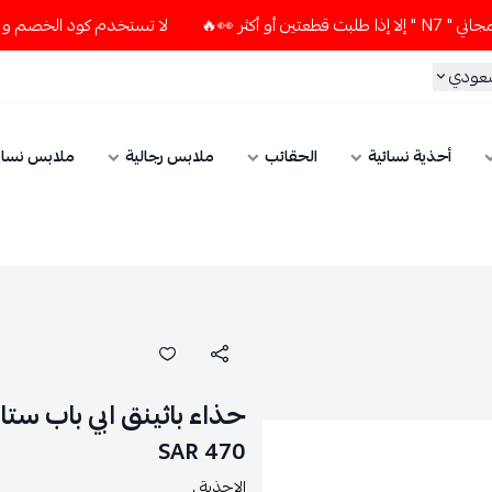
👀🔥
لا تستخدم كود الخصم و التوصيل المجاني " N7 " إلا إذا 
سعودي
أحذية نسائية
الحقائب
ملابس رجالية
ملابس نسائ
حذاء باثينق ابي باب ستا
470 SAR
الاحذية ,