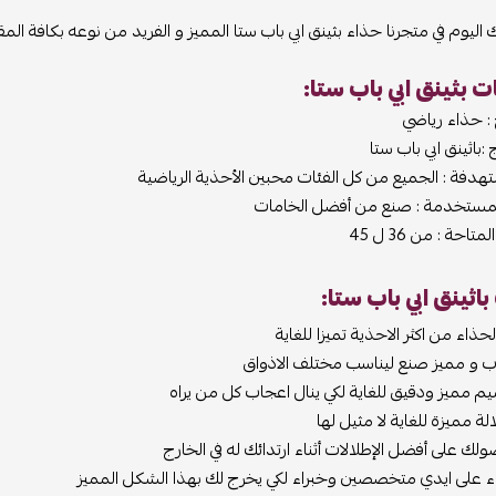
ك اليوم في متجرنا حذاء بثينق ابي باب ستا المميز و الفريد من نوعه بكافة ا
 بثينق ابي باب ستا:
 : حذاء رياضي
:باثينق ابي باب ستا
تهدفة : الجميع من كل الفئات محبين الأحذية الرياضية
لمستخدمة : صنع من أفضل الخامات
احة : من 36 ل 45
اثينق ابي باب ستا:
لحذاء من اكثر الاحذية تميزا للغاية
 و مميز صنع ليناسب مختلف الاذواق
 مميز ودقيق للغاية لكي ينال اعجاب كل من يراه
ة مميزة للغاية لا مثيل لها
 على أفضل الإطلالات أثناء ارتدائك له في الخارج
ء على ايدي متخصصين وخبراء لكي يخرج لك بهذا الشكل المميز