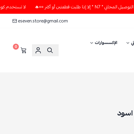
طلبت قطعتين أو أكثر 👀🔥
لا تستخدم كود الخصم و التوصيل المج
eseven.store@gmail.com
ي
الإكسسوارات
0
 اسود