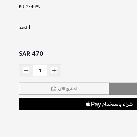
BD-234099
1 كجم
470 SAR
اشتري الآن