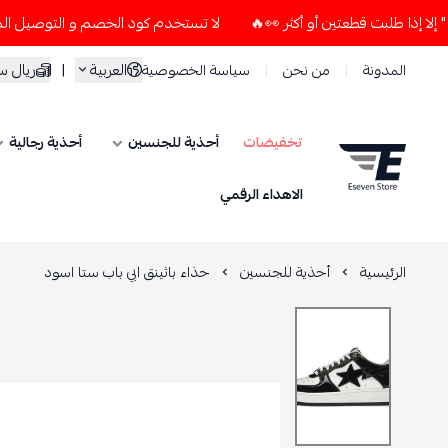
لا تستخدم كود الخصم و التوصيل المجاني " N7 " إلا إذا طلبت قطعتين أو أكثر 
العربية
|
ريال 
المدونة
من نحن
سياسة الخصوصية
تخفيضات
أحذية للجنسين
أحذية رجالية
ESEVEN STORE
الاهداء الرقمي
الرئيسية
أحذية للجنسين
حذاء باثينق ابي باب ستا اسود