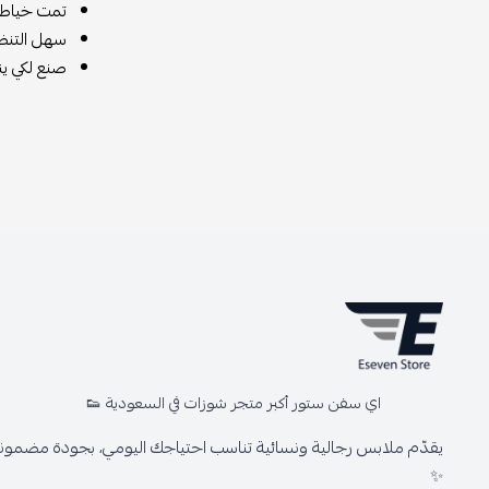
تمت خياطته
سهل التنظ
صنع لكي ين
اي سفن ستور أكبر متجر شوزات في السعودية 👟
يقدّم ملابس رجالية ونسائية تناسب احتياجك اليومي، بجودة مضمونة 
✨