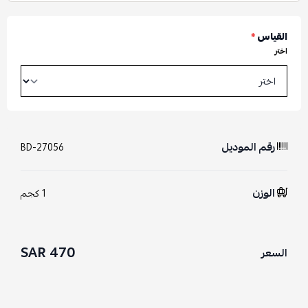
القياس
*
اختر
رقم الموديل
BD-27056
الوزن
1 كجم
470 SAR
السعر