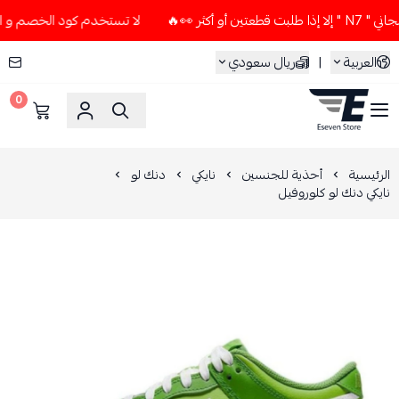
ر 👀🔥
لا تستخدم كود الخصم و التوصيل المجاني " N7 " إلا إذا
العربية
|
ريال سعودي
0
ESEVEN STORE
الرئيسية
أحذية للجنسين
نايكي
دنك لو
نايكي دنك لو كلوروفيل