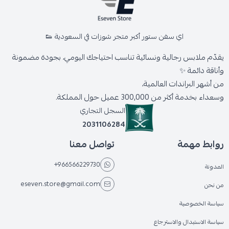
اي سفن ستور أكبر متجر شوزات في السعودية 👟
يقدّم ملابس رجالية ونسائية تناسب احتياجك اليومي، بجودة مضمونة
وأناقة دائمة ✨
من أشهر البراندات العالمية،
وسعداء بخدمة أكثر من 300,000 عميل حول المملكة.
السجل التجاري
2031106284
روابط مهمة
تواصل معنا
+966566229730
المدونة
eseven.store@gmail.com
من نحن
سياسة الخصوصية
سياسة الاستبدال والاسترجاع