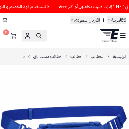
🔥
لا تستخدم كود الخصم و التوصيل المجاني " N7 " إلا إذا ط
العربية
|
ريال سعودي
0
ESEVEN STORE
الرئيسية
الحقائب
حقائب
حقائب دست باق
5