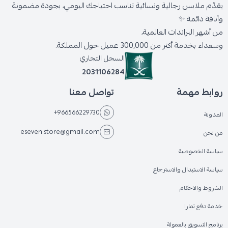
يقدّم ملابس رجالية ونسائية تناسب احتياجك اليومي، بجودة مضمونة
وأناقة دائمة ✨
من أشهر البراندات العالمية،
وسعداء بخدمة أكثر من 300,000 عميل حول المملكة.
السجل التجاري
2031106284
روابط مهمة
تواصل معنا
+966566229730
المدونة
eseven.store@gmail.com
من نحن
سياسة الخصوصية
سياسة الاستبدال والاسترجاع
الشروط والاحكام
خدمة دفع تمارا
برنامج التسويق بالعمولة