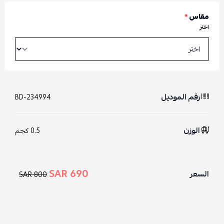
مقاس
*
اختر
رقم الموديل
BD-234994
الوزن
0.5 كجم
690 SAR
السعر
800 SAR