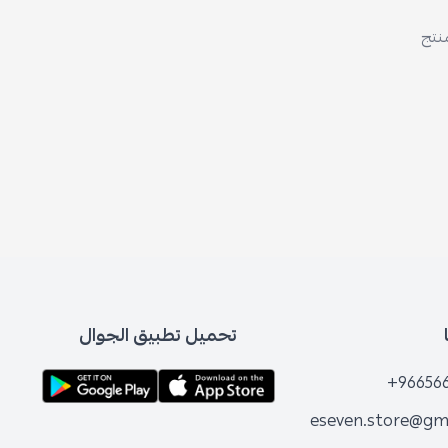
منتج
تحميل تطبيق الجوال
+96656
eseven.store@gm