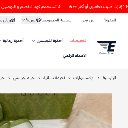
لا تستخدم كود الخصم و التوصيل المجاني " N7 " إلا إذا طلبت قطعتين أو أكثر
العربية
|
ريال 
المدونة
من نحن
سياسة الخصوصية
تخفيضات
أحذية للجنسين
أحذية رجالية
ESEVEN STORE
الاهداء الرقمي
الرئيسية
الإكسسوارات
أحزمة نسائية
حزام جوتشي
حزا