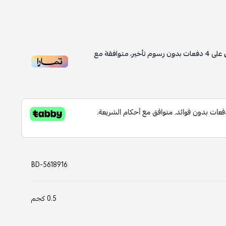
على
4
دفعات بدون رسوم تأخير، متوافقة مع
BD-5618916
0.5 كجم