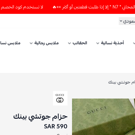
 👀🔥
لا تستخدم كود الخصم و التوصيل المجاني " N7 " إلا إذا 
سعودي
أحذية نسائية
الحقائب
ملابس رجالية
ملابس نسائ
م جوتشي بينك
حزام جوتشي بينك
590 SAR