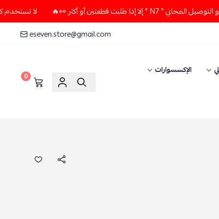
طلبت قطعتين أو أكثر 👀🔥
لا تستخدم كود الخصم و التوصيل الم
eseven.store@gmail.com
ي
الإكسسوارات
0