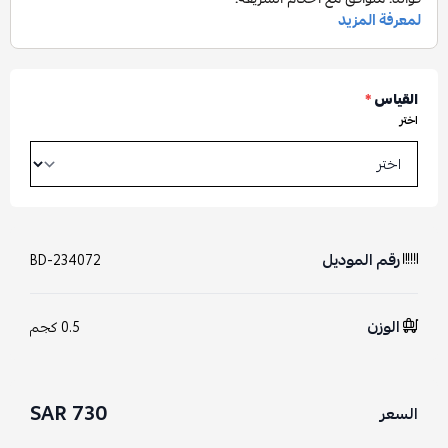
القياس
*
اختر
رقم الموديل
BD-234072
الوزن
0.5 كجم
730 SAR
السعر