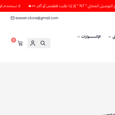
تين أو أكثر 👀🔥
لا تستخدم كود الخصم و التوصيل المجاني " 7
eseven.store@gmail.com
ي
الإكسسوارات
0
رميس ,