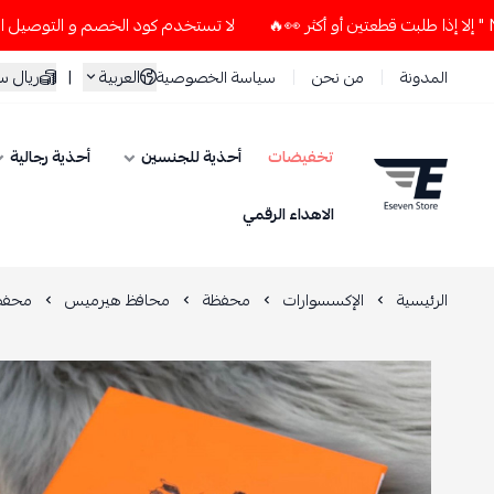
لا تستخدم كود الخصم و التوصيل المجاني " N7 " إلا إذا طلبت قطعتين أو أكثر 👀🔥
العربية
|
ريال 
المدونة
من نحن
سياسة الخصوصية
تخفيضات
أحذية للجنسين
أحذية رجالية
ESEVEN STORE
الاهداء الرقمي
الرئيسية
الإكسسوارات
محفظة
محافظ هيرميس
محفظ