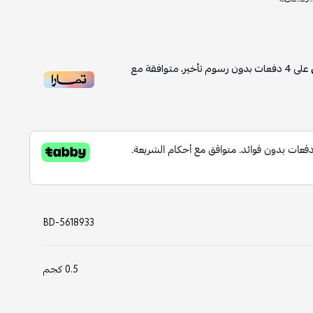
على
4
دفعات بدون رسوم تأخير، متوافقة مع
BD-5618933
0.5 كجم