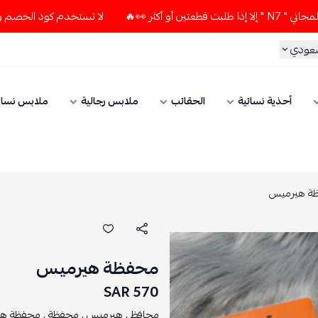
لا تستخدم كود الخصم و التوصيل المجاني " N7 " إلا إذا طلبت قطع
سعودي
أحذية نسائية
الحقائب
ملابس رجالية
ملابس نسائ
ة هيرميس
محفظة هيرميس
570 SAR
محافظ ,
هيرميس ,
محفظة ,
محفظة هي