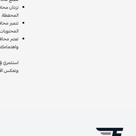
تزدان محاف
المحفظة.
تتميز محاف
المحتويات
تعتبر محاف
واهتمامك ب
استثمري في
وتعكس الأن