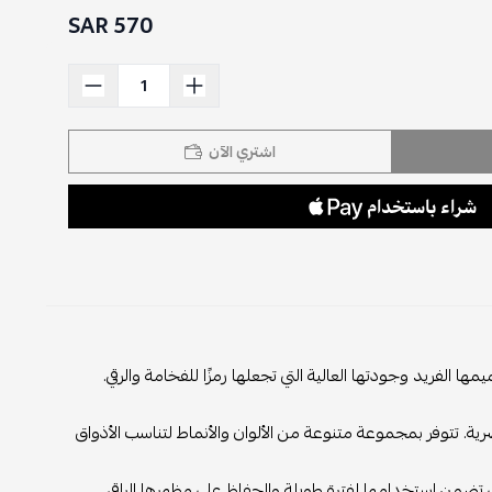
570 SAR
اشتري الآن
لفريد وجودتها العالية التي تجعلها رمزًا للفخامة والرقي.
ة. تتوفر بمجموعة متنوعة من الألوان والأنماط لتناسب الأذواق
تي تضمن استخدامها لفترة طويلة والحفاظ على مظهرها الراقي.