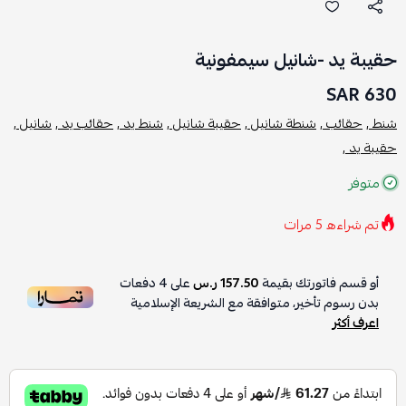
حقيبة يد -شانيل سيمفونية
630 SAR
شنط ,
حقائب ,
شنطة شانيل ,
حقيبة شانيل ,
شنط يد ,
حقائب يد ,
شانيل ,
حقيبة يد ,
متوفر
تم شراءه
5
مرات
أو قسم فاتورتك بقيمة
157.50 ر.س
على
4
دفعات
بدون رسوم تأخير، متوافقة مع الشريعة الإسلامية
اعرف أكثر