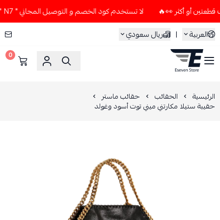
لا تستخدم كود الخصم و التوصيل المجاني " N7 " إلا إذا طلبت قطعتين أو أكثر 👀🔥
العربية
|
ريال سعودي
0
ESEVEN STORE
الرئيسية
الحقائب
حقائب ماستر
حقيبة ستيلا مكارتني ميني توت أسود وغولد