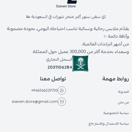
اي سفن ستور أكبر متجر شوزات في السعودية 👟
يقدّم ملابس رجالية ونسائية تناسب احتياجك اليومي، بجودة مضمونة
وأناقة دائمة ✨
من أشهر البراندات العالمية،
وسعداء بخدمة أكثر من 300,000 عميل حول المملكة.
السجل التجاري
2031106284
روابط مهمة
تواصل معنا
+966566229730
المدونة
eseven.store@gmail.com
من نحن
سياسة الخصوصية
سياسة الاستبدال والاسترجاع