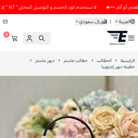
لا تستخدم كود الخصم و التوصيل المجاني " N7 " إلا إذا طلبت قطعتين أو أكثر 👀🔥
العربية
|
ريال سعودي
0
ESEVEN STORE
الرئيسية
الحقائب
حقائب ماستر
ديور ماستر
حقيبة ديور إنترتوبيا