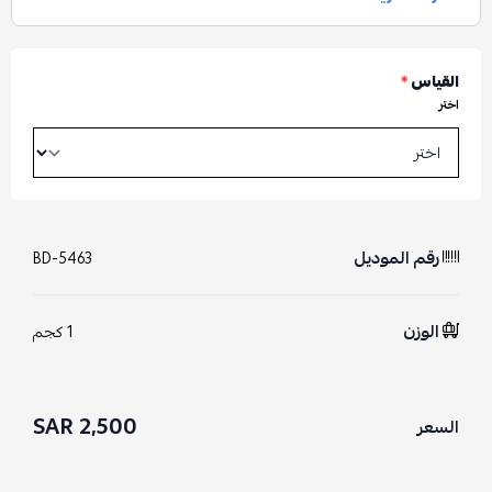
القياس
*
اختر
رقم الموديل
BD-5463
الوزن
1 كجم
2,500 SAR
السعر