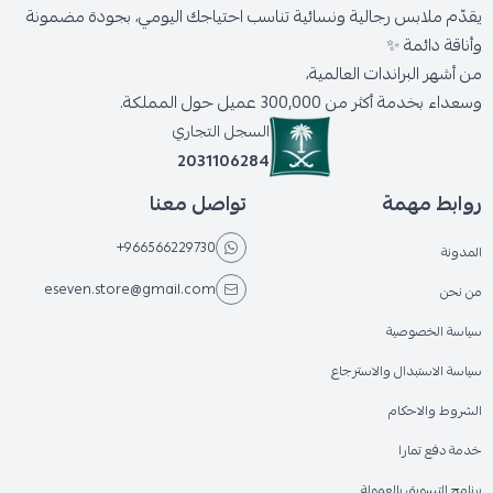
يقدّم ملابس رجالية ونسائية تناسب احتياجك اليومي، بجودة مضمونة
وأناقة دائمة ✨
من أشهر البراندات العالمية،
وسعداء بخدمة أكثر من 300,000 عميل حول المملكة.
السجل التجاري
2031106284
روابط مهمة
تواصل معنا
+966566229730
المدونة
eseven.store@gmail.com
من نحن
سياسة الخصوصية
سياسة الاستبدال والاسترجاع
الشروط والاحكام
خدمة دفع تمارا
برنامج التسويق بالعمولة