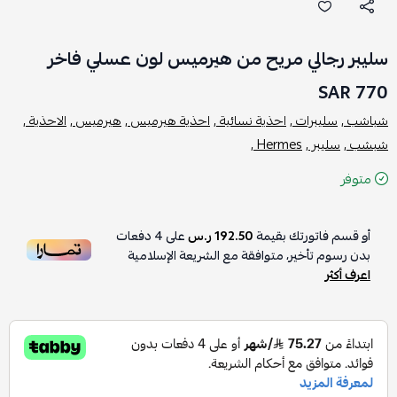
سليبر رجالي مريح من هيرميس لون عسلي فاخر
770 SAR
شباشب ,
سليبرات ,
احذية نسائية ,
احذية هيرميس ,
هيرميس ,
الاحذية ,
شبشب ,
سليبر ,
Hermes ,
متوفر
أو قسم فاتورتك بقيمة
192.50 ر.س
على
4
دفعات
بدون رسوم تأخير، متوافقة مع الشريعة الإسلامية
اعرف أكثر