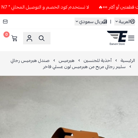
لا تستخدم كود الخصم و التوصيل المجاني " N7 " إلا إذا طلبت قطعتين أو أكثر 👀🔥
العربية
|
ريال سعودي
0
ESEVEN STORE
الرئيسية
أحذية للجنسين
هيرميس
صندل هيرميس رجالي
سليبر رجالي مريح من هيرميس لون عسلي فاخر