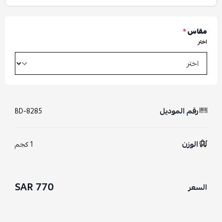
مقاس
*
اختر
رقم الموديل
BD-8285
الوزن
1 كجم
770 SAR
السعر