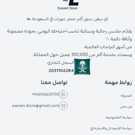
اي سفن ستور أكبر متجر شوزات في السعودية 👟
يقدّم ملابس رجالية ونسائية تناسب احتياجك اليومي، بجودة مضمونة
وأناقة دائمة ✨
من أشهر البراندات العالمية،
وسعداء بخدمة أكثر من 300,000 عميل حول المملكة.
السجل التجاري
2031106284
روابط مهمة
تواصل معنا
+966566229730
المدونة
eseven.store@gmail.com
من نحن
سياسة الخصوصية
سياسة الاستبدال والاسترجاع