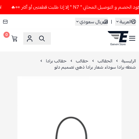
صيل المجاني " N7 " إلا إذا طلبت قطعتين أو أكثر 👀🔥
لا تست
العربية
|
ريال سعودي
0
ESEVEN STORE
الرئيسية
الحقائب
حقائب
حقائب برادا
شنطه برادا سوداء شعار برادا ذهبي تصميم دلو