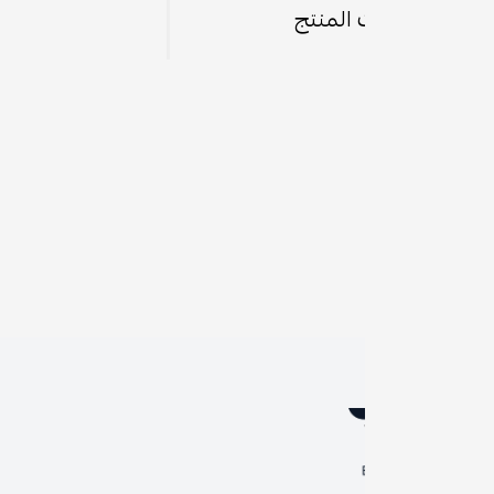
 المنتج
رو
ال