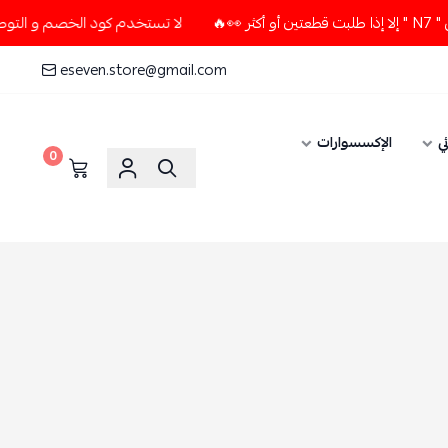
لا تستخدم كود الخصم و التوصيل المجاني " N7 " إلا إذا طلبت قطعتين أو أكثر 👀🔥
eseven.store@gmail.com
ات
0