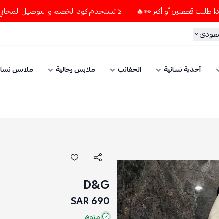
لا تستخدم كود الخصم و التوصيل المجاني " N7 " إلا إذا طلبت قطعتين أو أكثر 👀🔥
الحقائب
ملابس رجالية
ملابس نسائي
الإكسسوار
D&G
690 SAR
متوفر