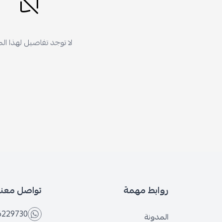
لا توجد تفاصيل لهذا المنتج
ابط مهمة
تواصل معنا
+966566229730
مدونة