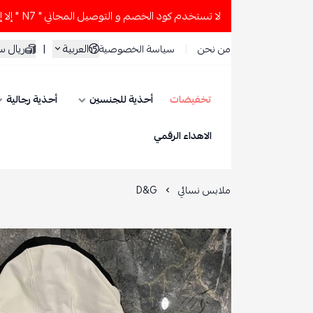
دم كود الخصم و التوصيل المجاني " N7 " إلا إذا طلبت قطعتين أو أكثر 👀🔥
العربية
|
ريال سعودي
من نحن
سياسة الخصوصية
تخفيضات
أحذية للجنسين
أحذية رجالية
أحذية نسائية
ESEVE
الاهداء الرقمي
ملابس نسائي
D&G