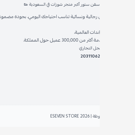
سفن ستور أكبر متجر شوزات في السعودية 👟
من
رجالية ونسائية تناسب احتياجك اليومي، بجودة مضمونة وأناقة دائمة
سي
ندات العالمية،
سي
300, عميل حول المملكة.
ال
جل التجاري
2031106
خد
بر
نظ
| 2026
ESEVEN STORE