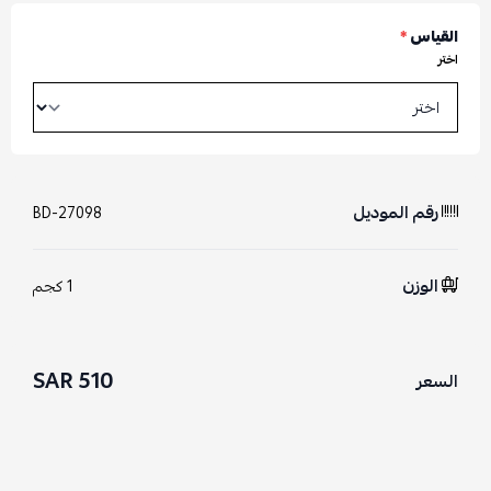
القياس
*
اختر
رقم الموديل
BD-27098
الوزن
1 كجم
510 SAR
السعر