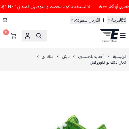
لا تستخدم كود الخصم و التوصيل المجاني " N7 " إلا إذا طلبت قطعتين أو أكثر 👀🔥
العربية
|
ريال سعودي
0
ESEVEN STORE
الرئيسية
أحذية للجنسين
نايكي
دنك لو
نايكي دنك لو كلوروفيل