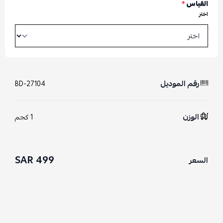
القياس
*
اختر
رقم الموديل
BD-27104
الوزن
1 كجم
499 SAR
السعر