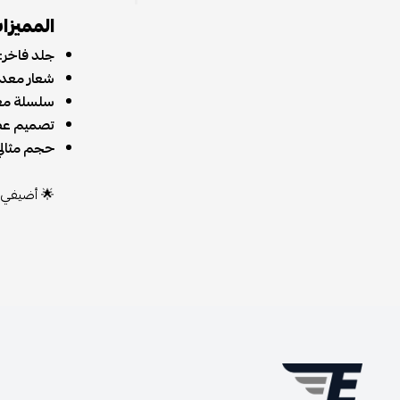
المميزا
جلد فاخر:
شعار معدن
سلسلة معد
تصميم عص
حجم مثالي
🌟 أضيفي 