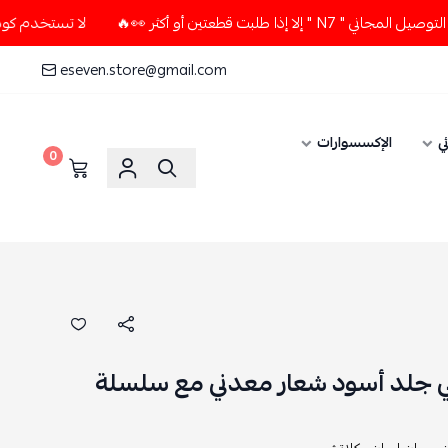
 قطعتين أو أكثر 👀🔥
لا تستخدم كود الخصم و التوصيل المجاني
eseven.store@gmail.com
ي
الإكسسوارات
0
ي جلد أسود شعار معدني مع سلسلة
 ,
سان لوران ,
كلاتش ,