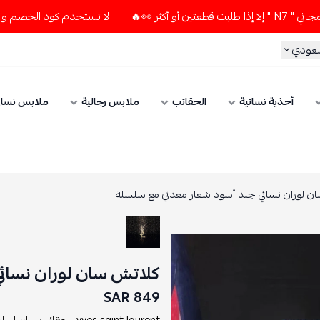
لا تستخدم كود الخصم و التوصيل المجاني " N7 " إلا إذا طلبت
سعودي
أحذية نسائية
الحقائب
ملابس رجالية
ملابس نسائ
ن لوران نسائي جلد أسود شعار معدني مع سلسلة
كلاتش سان لوران نسائ
849 SAR
yves saint laurent ,
حقائب سان لوران