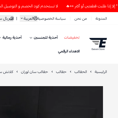
لا تستخدم كود الخصم و التوصيل المجاني " N7 " إلا إذا طلبت قطعتين أو أكثر 👀
العربية
|
ريال 
المدونة
من نحن
سياسة الخصوصية
تخفيضات
أحذية للجنسين
أحذية رجالية
ESEVEN STORE
الاهداء الرقمي
الرئيسية
الحقائب
حقائب
حقائب سان لوران
كلاتش سا