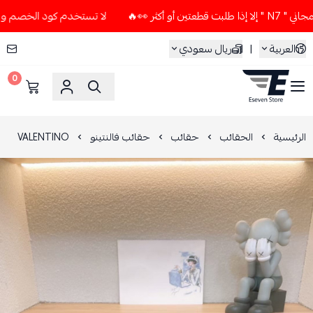
ر 👀🔥
لا تستخدم كود الخصم و التوصيل المجاني " N7 " إلا إذا
العربية
|
ريال سعودي
0
ESEVEN STORE
الرئيسية
الحقائب
حقائب
حقائب فالنتينو
VALENTINO