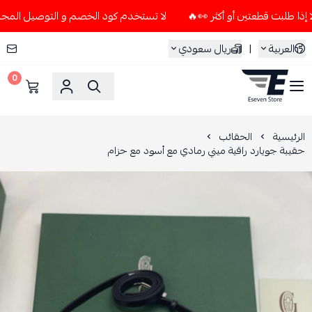
لا تستخدم كود الخصم و التوصيل المجاني " N7 " إلا إذا طلبت قطعتين أو أكثر 👀
العربية
|
ريال سعودي
0
ESEVEN STORE
الرئيسية
الحقائب
حقيبة جويارد راقية ميني رمادي مع أسود مع حزام