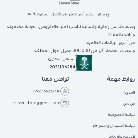
اي سفن ستور أكبر متجر شوزات في السعودية 👟
يقدّم ملابس رجالية ونسائية تناسب احتياجك اليومي، بجودة مضمونة
وأناقة دائمة ✨
من أشهر البراندات العالمية،
وسعداء بخدمة أكثر من 300,000 عميل حول المملكة.
السجل التجاري
2031106284
روابط مهمة
تواصل معنا
+966566229730
المدونة
eseven.store@gmail.com
من نحن
سياسة الخصوصية
سياسة الاستبدال والاسترجاع
الشروط والاحكام