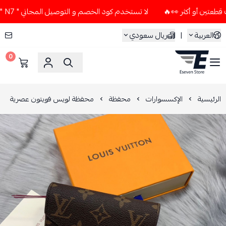
لا تستخدم كود الخصم و التوصيل المجاني " N7 " إلا إذا طلبت قطعتين أو أكثر 👀🔥
العربية
|
ريال سعودي
0
ESEVEN STORE
الرئيسية
الإكسسوارات
محفظة
محفظة لويس فويتون عصرية