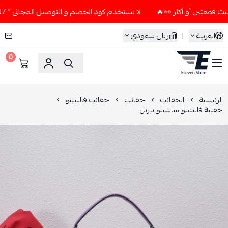
لا تستخدم كود الخصم و التوصيل المجاني " N7 " إلا إذا طلبت قطعتين أو أكثر 👀🔥
العربية
|
ريال سعودي
0
ESEVEN STORE
الرئيسية
الحقائب
حقائب
حقائب فالنتينو
حقيبة فالنتينو ساشيتو بيربل