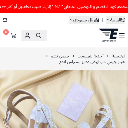
لخصم و التوصيل المجاني " N7 " إلا إذا طلبت قطعتين أو أكثر 👀🔥
العربية
|
ريال سعودي
0
ESEVEN STORE
الرئيسية
أحذية للجنسين
جيمي تشو
هيلز جيمي شو ابيض مطرز بسنراس لامع