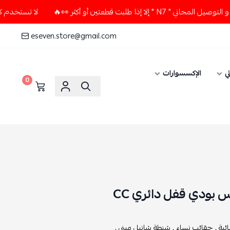
بت قطعتين أو أكثر 👀🔥
لا تستخدم كود الخصم و التوصيل المجان
eseven.store@gmail.com
ي
الإكسسوارات
0
بودي قفل دائري CC
ية ,
حقائب نساء ,
شنطة شانيل ميني ,