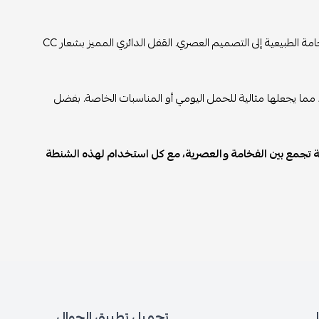
تتميز الشنطة بحزام عريض يتكون من سلسلة خشبية أنيقة، مما يضيف لمسة من الفخامة الطبيعية إلى التصميم العصري. القفل الدائري المميز بشعار CC
ما يجعلها مثالية للحمل اليومي أو المناسبات الخاصة. بفضل
قفل دائري CC وكوني متألقة دائماً بإطلالة تجمع بين الفخامة والعصرية، مع كل استخدام لهذه الشنطة
تحميل تطبيق الجوال