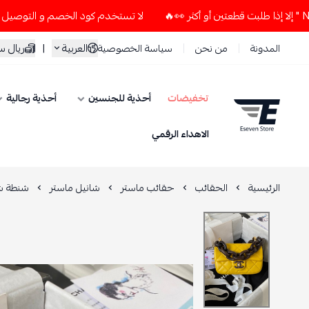
لا تستخدم كود الخصم و التوصيل المجاني " N7 " إلا إذا طلبت قطعتين أو أكثر 👀
العربية
|
ريال 
المدونة
من نحن
سياسة الخصوصية
تخفيضات
أحذية للجنسين
أحذية رجالية
ESEVEN STORE
الاهداء الرقمي
الرئيسية
الحقائب
حقائب ماستر
شانيل ماستر
شنطة شا