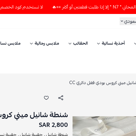
🔥
لا تستخدم كود الخصم و التوصيل المجاني " N7 " إلا إذا طل
سعودي
أحذية نسائية
الحقائب
ملابس رجالية
ملابس نسائ
نيل ميني كروس بودي قفل دائري CC
شنطة شانيل ميني كروس 
2,800 SAR
شنطة شانيل ,
حقيبة شانيل ,
حقيبة نسائ