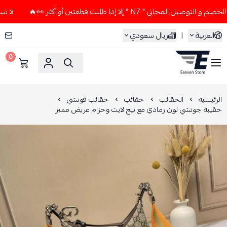
جاني " N7 " إلا إذا طلبت قطعتين أو أكثر 👀🔥
لا تستخدم كود
العربية
|
ريال سعودي
0
ESEVEN STORE
الرئيسية
الحقائب
حقائب
حقائب قوتشي
حقيبة جوتشي لون رمادي مع بيج لايت وحزام عريض مميز