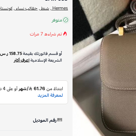
Hermes ,
شنط ,
حقائب نساء ,
كونستان
متوفر
تم شراءه
7
مرات
أو قسم فاتورتك بقيمة
158.75 ر.س
الشريعة الإسلامية
اعرف أكثر
رقم الموديل