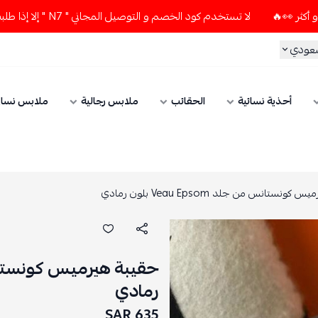
لا تستخدم كود الخصم و التوصيل المجاني " N7 " إلا إذا طلبت قطعتين أو أكثر 👀🔥
سعودي
أحذية نسائية
الحقائب
ملابس رجالية
ملابس نسائ
ونستانس من جلد Veau Epsom بلون رمادي
رمادي
635 SAR