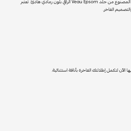
تجسد حقيبة هيرميس كونستانس الأناقة العصرية والفخامة الكلاسيكية، مع تصميمها المصنوع من جلد Veau Epsom الراقي بلون رمادي هادئ. تعتبر
التصميم الفاخر.
آن لتكمل إطلالتك الفاخرة بأناقة استثنائية.