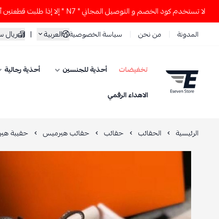
 كود الخصم و التوصيل المجاني " N7 " إلا إذا طلبت قطعتين أو أكثر 👀🔥
العربية
|
ريال 
المدونة
من نحن
سياسة الخصوصية
تخفيضات
أحذية للجنسين
أحذية رجالية
ESEVEN STORE
الاهداء الرقمي
الرئيسية
الحقائب
حقائب
حقائب هيرميس
حقيبة هيرميس ك