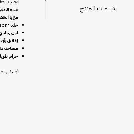
تقييمات المنتج
هذه الحقيب
مزايا الحق
جلد Veau Epsom الفاخر:
لون رمادي
إغلاق بأيقونة H ال
مساحة داخ
حزام طويل
أضيفي لمسة