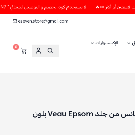
لا تستخدم كود الخصم و التوصيل المجاني " N7 " إلا إذا طلبت قطعتين أو أكثر 👀🔥
eseven.store@gmail.com
ي
الإكسسوارات
0
حقيبة هيرميس كونستانس من جلد Veau Epsom بلون